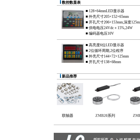
数控数显表
■ 128×64mmLED显示器
■ 外壳尺寸205×152×65mm
■ 开孔尺寸206×153mm,深度125
■ 供电电压24Vdc＋15%,24W
■ 编码器电压10V
■ 高亮度6位LED显示器
■ 2位循环周期,2位程序
■ 外壳尺寸144×72×125mm
■ 开孔尺寸138×68mm
新品推荐
>
>
>
>
器
无触点接触传感器
联轴器
ZMB20系列
ZMB2