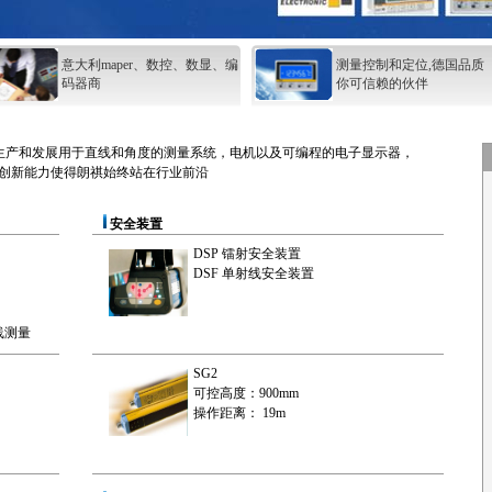
意大利maper、数控、数显、编
测量控制和定位,德国品质
码器商
你可信赖的伙伴
业生产和发展用于直线和角度的测量系统，电机以及可编程的电子显示器，
创新能力使得朗祺始终站在行业前沿
安全装置
DSP 镭射安全装置
DSF 单射线安全装置
线测量
SG2
可控高度：900mm
操作距离： 19m