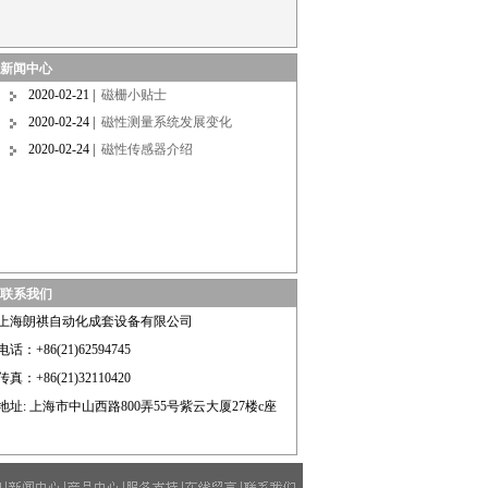
新闻中心
2020-02-21 |
磁栅小贴士
2020-02-24 |
磁性测量系统发展变化
2020-02-24 |
磁性传感器介绍
联系我们
上海朗祺自动化成套设备有限公司
电话：+86(21)62594745
>
>
>
>
传真：+86(21)32110420
PS-211
PS-111
磁式接近传感器
无触点接触传感器
地址: 上海市中山西路800弄55号紫云大厦27楼c座