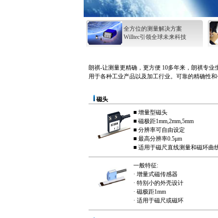
全方位的测量解决方案
Willtec引领全球未来科技
朗祺-让测量更精确，更方便 10多年来，朗祺专
用于各种工业产品以及加工行业。可靠的精确性和
磁头
■ 增量型磁头
■ 磁极距1mm,2mm,5mm
■ 分辨率可自由设定
■ 最高分辨率0.5μm
■ 适用于磁尺直线测量和磁环曲
一般特征:
· 增量式磁传感器
· 特别小的外壳设计
· 磁极距1mm
· 适用于磁尺或磁环