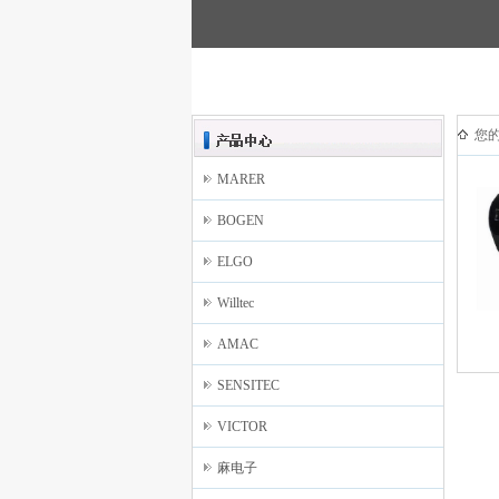
您
MARER
BOGEN
ELGO
Willtec
AMAC
SENSITEC
VICTOR
麻电子