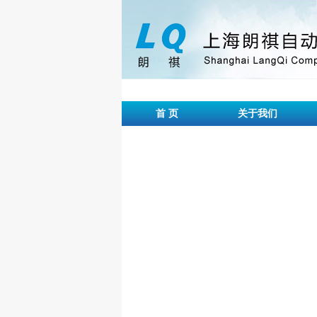
首 页
关于我们