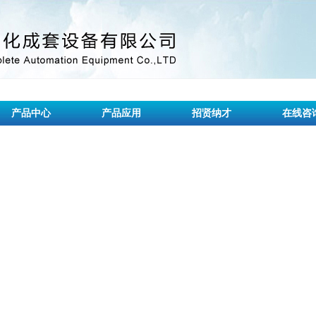
产品中心
产品应用
招贤纳才
在线咨