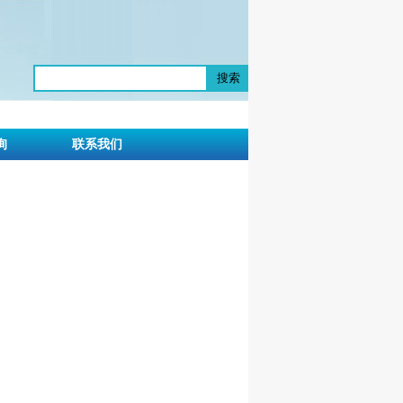
搜索
询
联系我们