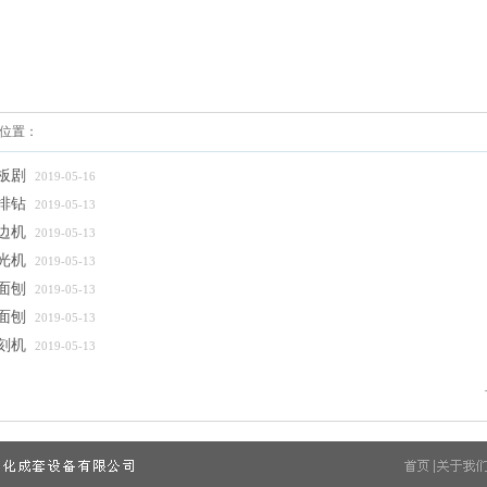
位置：
板剧
2019-05-16
排钻
2019-05-13
边机
2019-05-13
光机
2019-05-13
面刨
2019-05-13
面刨
2019-05-13
刻机
2019-05-13