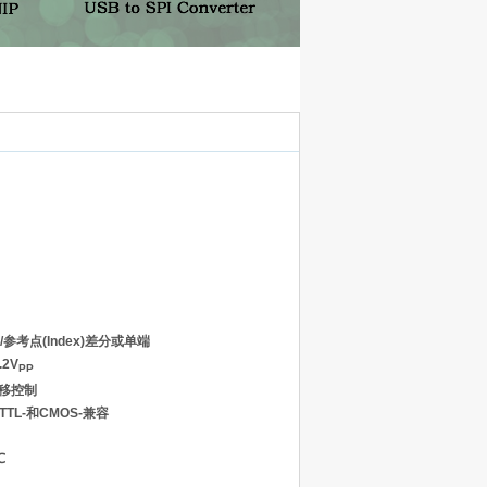
e/参考点(Index)差分或单端
.2V
PP
偏移控制
;TTL-和CMOS-兼容
℃