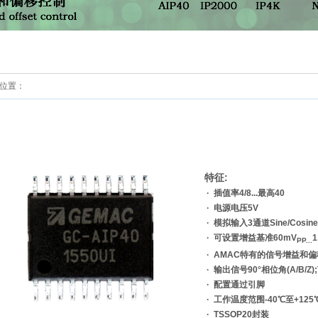
位置：
:
特征
· 插值率4/8...最高40
· 电源电压5V
· 模拟输入3通道Sine/Cosin
·
可设置增益基准60mV
1
PP...
· AMAC特有的信号增益和
· 输出信号90°相位角(A/B/Z)
· 配置通过引脚
· 工作温度范围-40℃至+125
· TSSOP20封装