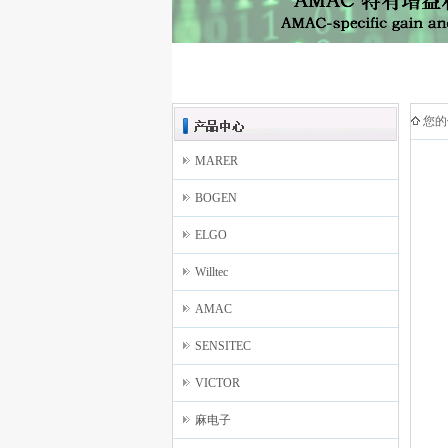
您的
MARER
BOGEN
ELGO
Willtec
AMAC
SENSITEC
VICTOR
麻电子