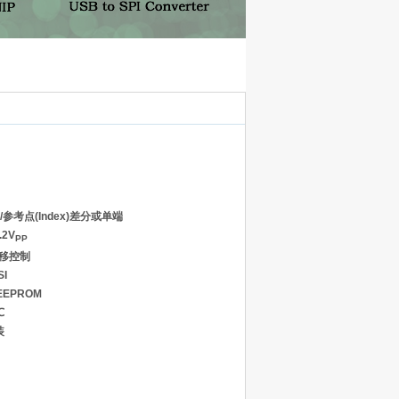
e/参考点(Index)差分或单端
.2V
PP
偏移控制
SI
EPROM
℃
装