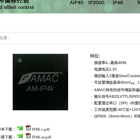
位置：
:
特征
· 插值率4...最高4096
· 电源电压3.3V
· 模拟输入3通道Sine/Cosin
·
可设置增益基准45mV
1
PP...
· AMAC特有的信号增益和
· 输出信号ABZ/LVTTL/SPI/S
· 配置通过串口（SPI）/内置E
· 工作温度范围-40℃至+125
· QFN56（8mm×8mm）封
样本下载：
IP4K-s
.pdf
手册下载：
IP4K-m
.pdf