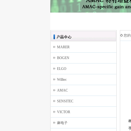
您的
MARER
BOGEN
ELGO
Willtec
AMAC
SENSITEC
VICTOR
麻电子