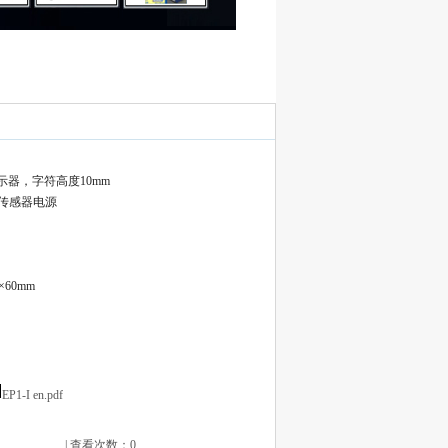
示器，字符高度10mm
括传感器电源
×60mm
EP1-I en.pdf
| 查看次数：0