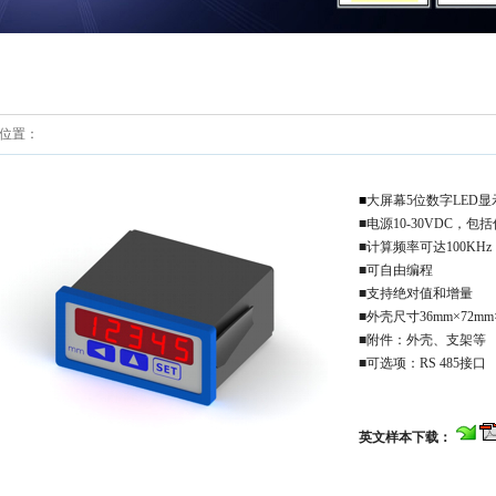
位置：
■
大屏幕5位数字LED显
■电源10-30VDC，包
■计算频率可达100KHz
■可自由编程
■支持绝对值和增量
■外壳尺寸36mm×72mm
■附件：外壳、支架等
■可选项：RS 485接口
英文样本下载：