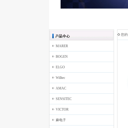
您的
MARER
BOGEN
ELGO
Willtec
AMAC
SENSITEC
VICTOR
麻电子